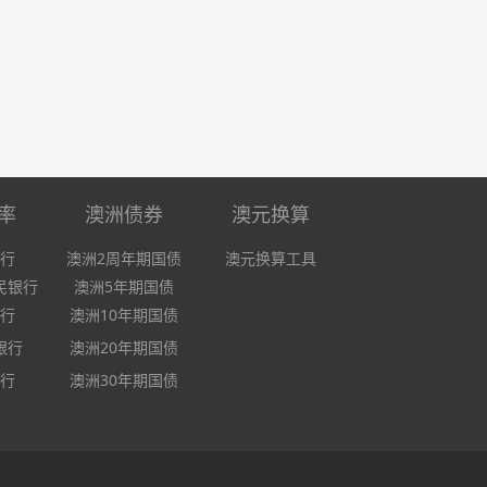
率
澳洲债券
澳元换算
行
澳洲2周年期国债
澳元换算工具
民银行
澳洲5年期国债
行
澳洲10年期国债
银行
澳洲20年期国债
行
澳洲30年期国债