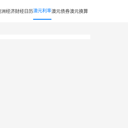
澳元利率
澳洲经济
财经日历
澳元债券
澳元换算