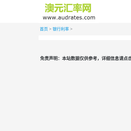
首页
>
银行利率
>
免责声明：本站数据仅供参考，详细信息请点击